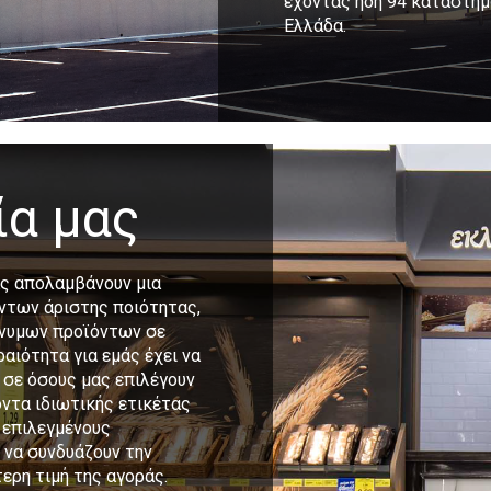
έχοντας ήδη 94 καταστήμ
Ελλάδα.
ία μας
μας απολαμβάνουν μια
όντων άριστης ποιότητας,
ώνυμων προϊόντων σε
αιότητα για εμάς έχει να
σε όσους μας επιλέγουν
όντα ιδιωτικής ετικέτας
 επιλεγμένους
 να συνδυάζουν την
ερη τιμή της αγοράς.