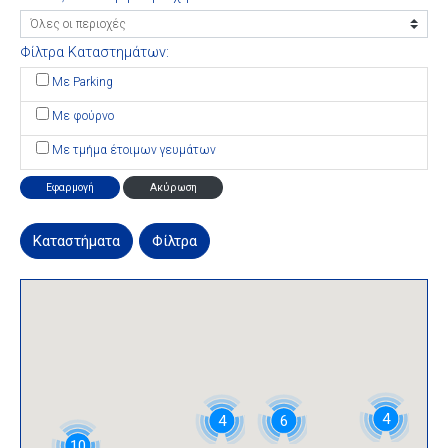
Φίλτρα Καταστημάτων:
Με Parking
Με φούρνο
Με τμήμα έτοιμων γευμάτων
Εφαρμογή
Ακύρωση
Καταστήματα
Φίλτρα
4
4
6
10